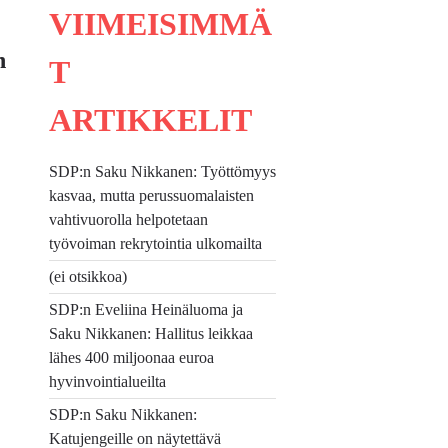
VIIMEISIMMÄ
n
T
ARTIKKELIT
SDP:n Saku Nikkanen: Työttömyys
kasvaa, mutta perussuomalaisten
vahtivuorolla helpotetaan
työvoiman rekrytointia ulkomailta
(ei otsikkoa)
SDP:n Eveliina Heinäluoma ja
Saku Nikkanen: Hallitus leikkaa
lähes 400 miljoonaa euroa
hyvinvointialueilta
SDP:n Saku Nikkanen:
Katujengeille on näytettävä