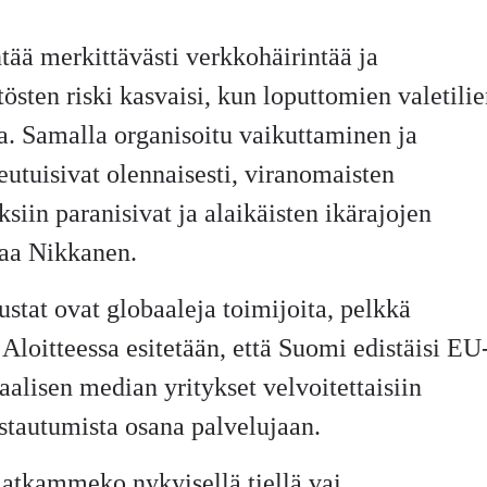
tää merkittävästi verkkohäirintää ja
ytösten riski kasvaisi, kun loputtomien valetili
a. Samalla organisoitu vaikuttaminen ja
eutuisivat olennaisesti, viranomaisten
siin paranisivat ja alaikäisten ikärajojen
taa Nikkanen.
stat ovat globaaleja toimijoita, pelkkä
. Aloitteessa esitetään, että Suomi edistäisi EU
siaalisen median yritykset velvoitettaisiin
tautumista osana palvelujaan.
jatkammeko nykyisellä tiellä vai