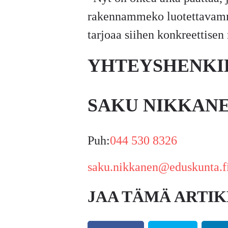
rakennammeko luotettavamm
tarjoaa siihen konkreettise
YHTEYSHENKI
SAKU NIKKAN
Puh:
044 530 8326
saku.nikkanen@eduskunta.f
JAA TÄMÄ ARTIK