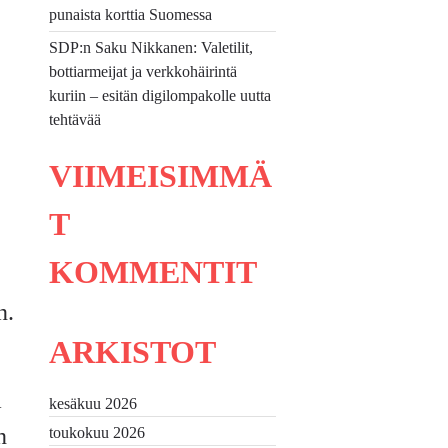
punaista korttia Suomessa
SDP:n Saku Nikkanen: Valetilit,
bottiarmeijat ja verkkohäirintä
kuriin – esitän digilompakolle uutta
tehtävää
VIIMEISIMMÄ
T
KOMMENTIT
n.
ARKISTOT
ä
kesäkuu 2026
n
toukokuu 2026