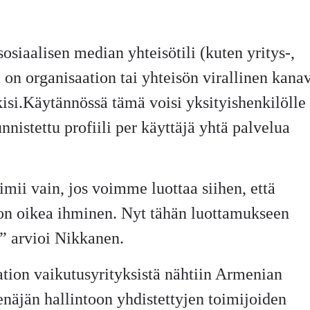
osiaalisen median yhteisötili (kuten yritys-,
a on organisaation tai yhteisön virallinen kana
skisi.Käytännössä tämä voisi yksityishenkilölle
unnistettu profiili per käyttäjä yhtä palvelua
imii vain, jos voimme luottaa siihen, että
 on oikea ihminen. Nyt tähän luottamukseen
,” arvioi Nikkanen.
tion vaikutusyrityksistä nähtiin Armenian
enäjän hallintoon yhdistettyjen toimijoiden