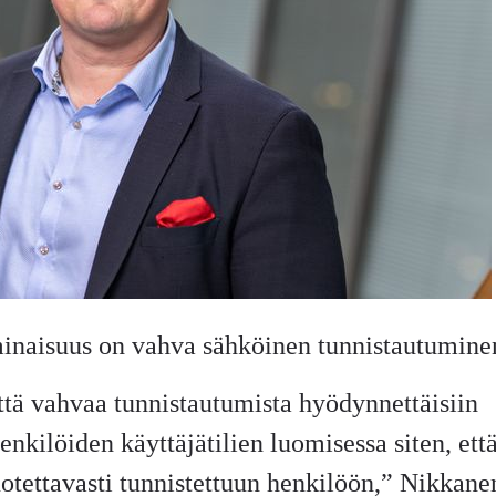
naisuus on vahva sähköinen tunnistautumine
ttä vahvaa tunnistautumista hyödynnettäisiin
enkilöiden käyttäjätilien luomisessa siten, ett
luotettavasti tunnistettuun henkilöön,” Nikkane