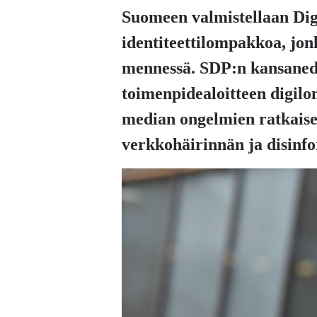
Suomeen valmistellaan Digi-
identiteettilompakkoa, jo
mennessä. SDP:n kansaned
toimenpidealoitteen digil
median ongelmien ratkaisemi
verkkohäirinnän ja disinf