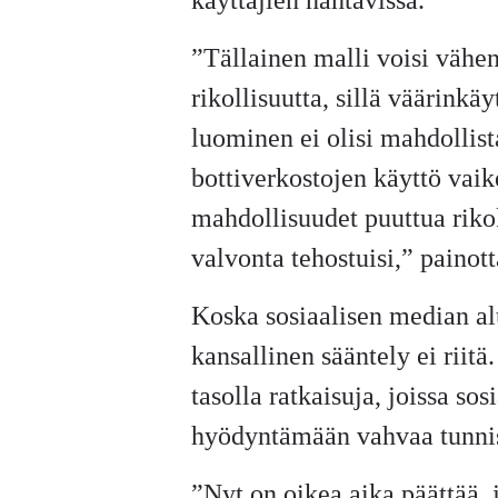
käyttäjien nähtävissä.
”Tällainen malli voisi vähen
rikollisuutta, sillä väärinkä
luominen ei olisi mahdollist
bottiverkostojen käyttö vaik
mahdollisuudet puuttua rikok
valvonta tehostuisi,” painot
Koska sosiaalisen median alu
kansallinen sääntely ei riitä
tasolla ratkaisuja, joissa so
hyödyntämään vahvaa tunnis
”Nyt on oikea aika päättää, 