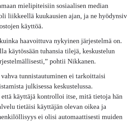
amaan mielipiteisiin sosiaalisen median
li liikkeellä kuukausien ajan, ja ne hyödynsiv
kostojen käyttöä.
, kuinka haavoittuva nykyinen järjestelmä on.
lla käytössään tuhansia tilejä, keskustelun
rjestelmällisesti,” pohtii Nikkanen.
ä vahva tunnistautuminen ei tarkoittaisi
stamista julkisessa keskustelussa.
ttä käyttäjä kontrolloi itse, mitä tietoja hän
lvelu tietäisi käyttäjän olevan oikea ja
henkilöllisyys ei olisi automaattisesti muiden