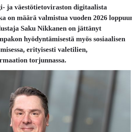
 ja väestötietoviraston digitaalista
nka on määrä valmistua vuoden 2026 loppuu
ustaja Saku Nikkanen on jättänyt
ompakon hyödyntämisestä myös sosiaalisen
sessa, erityisesti valetilien,
ormaation torjunnassa.