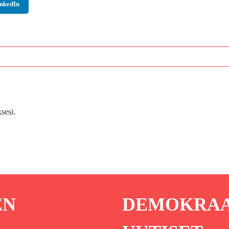
nkedIn
sesi.
EN
DEMOKRAAT