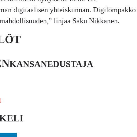
an digitaalisen yhteiskunnan. Digilompakko
n mahdollisuuden,” linjaa Saku Nikkanen.
LÖT
EN
KANSANEDUSTAJA
i
KELI