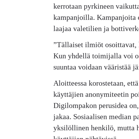
kerrotaan pyrkineen vaikutt
kampanjoilla. Kampanjoita o
laajaa valetilien ja bottiver
”Tällaiset ilmiöt osoittavat
Kun yhdellä toimijalla voi o
suuntaa voidaan vääristää jä
Aloitteessa korostetaan, ett
käyttäjien anonymiteetin poi
Digilompakon perusidea on, e
jakaa. Sosiaalisen median pa
yksilöllinen henkilö, mutta 