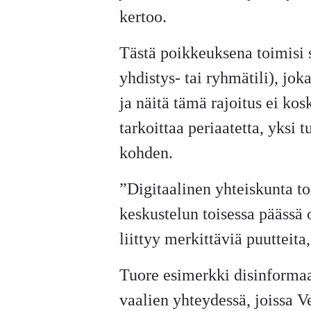
kertoo.
Tästä poikkeuksena toimisi s
yhdistys- tai ryhmätili), jok
ja näitä tämä rajoitus ei ko
tarkoittaa periaatetta, yksi t
kohden.
”Digitaalinen yhteiskunta to
keskustelun toisessa päässä
liittyy merkittäviä puutteita
Tuore esimerkki disinformaa
vaalien yhteydessä, joissa V