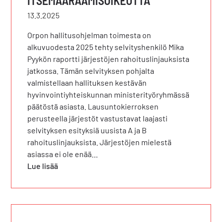
ITSEMÄÄRÄÄMISOIKEUTTA
13.3.2025
Orpon hallitusohjelman toimesta on
alkuvuodesta 2025 tehty selvityshenkilö Mika
Pyykön raportti järjestöjen rahoituslinjauksista
jatkossa. Tämän selvityksen pohjalta
valmistellaan hallituksen kestävän
hyvinvointiyhteiskunnan ministerityöryhmässä
päätöstä asiasta. Lausuntokierroksen
perusteella järjestöt vastustavat laajasti
selvityksen esityksiä uusista A ja B
rahoituslinjauksista. Järjestöjen mielestä
asiassa ei ole enää…
Lue lisää