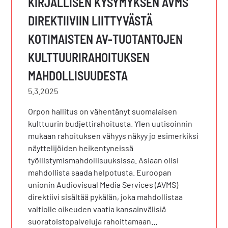
KIRJALLISEN KYSYMYKSEN AVMS
DIREKTIIVIIN LIITTYVÄSTÄ
KOTIMAISTEN AV-TUOTANTOJEN
KULTTUURIRAHOITUKSEN
MAHDOLLISUUDESTA
5.3.2025
Orpon hallitus on vähentänyt suomalaisen
kulttuurin budjettirahoitusta. Ylen uutisoinnin
mukaan rahoituksen vähyys näkyy jo esimerkiksi
näyttelijöiden heikentyneissä
työllistymismahdollisuuksissa. Asiaan olisi
mahdollista saada helpotusta. Euroopan
unionin Audiovisual Media Services (AVMS)
direktiivi sisältää pykälän, joka mahdollistaa
valtiolle oikeuden vaatia kansainvälisiä
suoratoistopalveluja rahoittamaan…