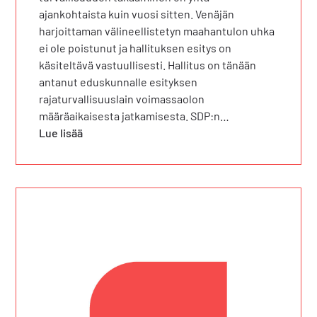
ajankohtaista kuin vuosi sitten. Venäjän
harjoittaman välineellistetyn maahantulon uhka
ei ole poistunut ja hallituksen esitys on
käsiteltävä vastuullisesti. Hallitus on tänään
antanut eduskunnalle esityksen
rajaturvallisuuslain voimassaolon
määräaikaisesta jatkamisesta. SDP:n…
Lue lisää