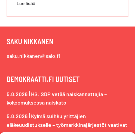
Lue lisää
SAKU NIKKANEN
saku.nikkanen@salo.fi
DEMOKRAATTI.FI UUTISET
|
5.8.2026
HS: SDP vetää naiskannattajia –
kokoomuksessa naiskato
|
5.8.2026
Kylmä suihku yrittäjien
eläkeuudistukselle – työmarkkinajärjestöt vaativat
uutta valmistelua ”asianmukaisesti ja