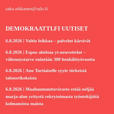
saku.nikkanen@salo.fi
DEMOKRAATTI.FI UUTISET
|
6.8.2026
Valtio leikkaa – palvelut kärsivät
|
6.8.2026
Espoo aloittaa yt-neuvottelut –
vähennystarve enintään 300 henkilötyövuotta
|
6.8.2026
Ano Turtiaiselle syyte törkeistä
talousrikoksista
|
6.8.2026
Maahanmuuttovirasto estää neljää
marja-alan yritystä rekrytoimasta työntekijöitä
kolmansista maista