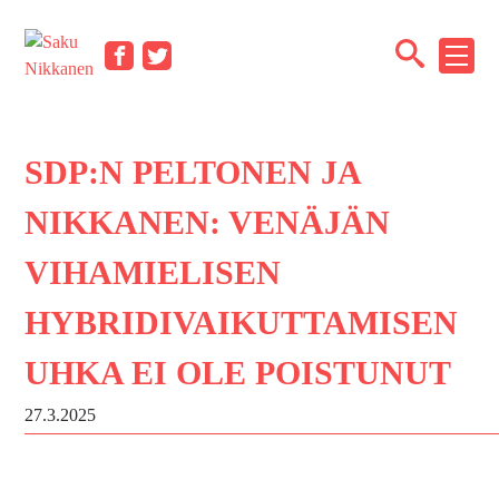
Siirry
sisältöön
NÄYT
Facebook
Twitter
TAI
PIILO
VALI
SDP:N PELTONEN JA
NIKKANEN: VENÄJÄN
VIHAMIELISEN
HYBRIDIVAIKUTTAMISEN
UHKA EI OLE POISTUNUT
27.3.2025