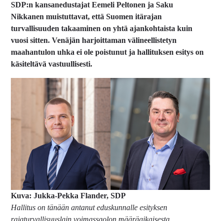
SDP:n kansanedustajat Eemeli Peltonen ja Saku
Nikkanen muistuttavat, että Suomen itärajan
turvallisuuden takaaminen on yhtä ajankohtaista kuin
vuosi sitten. Venäjän harjoittaman välineellistetyn
maahantulon uhka ei ole poistunut ja hallituksen esitys on
käsiteltävä vastuullisesti.
Kuva: Jukka-Pekka Flander, SDP
Hallitus on tänään antanut eduskunnalle esityksen
rajaturvallisuuslain voimassaolon määräaikaisesta