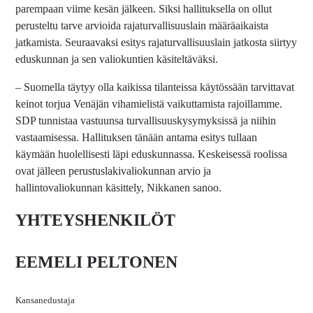
parempaan viime kesän jälkeen. Siksi hallituksella on ollut
perusteltu tarve arvioida rajaturvallisuuslain määräaikaista
jatkamista. Seuraavaksi esitys rajaturvallisuuslain jatkosta siirtyy
eduskunnan ja sen valiokuntien käsiteltäväksi.
– Suomella täytyy olla kaikissa tilanteissa käytössään tarvittavat
keinot torjua Venäjän vihamielistä vaikuttamista rajoillamme.
SDP tunnistaa vastuunsa turvallisuuskysymyksissä ja niihin
vastaamisessa. Hallituksen tänään antama esitys tullaan
käymään huolellisesti läpi eduskunnassa. Keskeisessä roolissa
ovat jälleen perustuslakivaliokunnan arvio ja
hallintovaliokunnan käsittely, Nikkanen sanoo.
YHTEYSHENKILÖT
EEMELI PELTONEN
Kansanedustaja