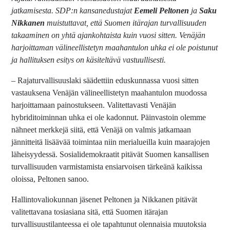
jatkamisesta. SDP:n kansanedustajat
Eemeli Peltonen
ja
Saku
Nikkanen
muistuttavat, että Suomen itärajan turvallisuuden
takaaminen on yhtä ajankohtaista kuin vuosi sitten. Venäjän
harjoittaman välineellistetyn maahantulon uhka ei ole poistunut
ja hallituksen esitys on käsiteltävä vastuullisesti.
– Rajaturvallisuuslaki säädettiin eduskunnassa vuosi sitten
vastauksena Venäjän välineellistetyn maahantulon muodossa
harjoittamaan painostukseen. Valitettavasti Venäjän
hybriditoiminnan uhka ei ole kadonnut. Päinvastoin olemme
nähneet merkkejä siitä, että Venäjä on valmis jatkamaan
jännitteitä lisäävää toimintaa niin merialueilla kuin maarajojen
läheisyydessä. Sosialidemokraatit pitävät Suomen kansallisen
turvallisuuden varmistamista ensiarvoisen tärkeänä kaikissa
oloissa, Peltonen sanoo.
Hallintovaliokunnan jäsenet Peltonen ja Nikkanen pitävät
valitettavana tosiasiana sitä, että Suomen itärajan
turvallisuustilanteessa ei ole tapahtunut olennaisia muutoksia